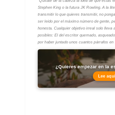
"Quítate de la cabeza la idea de que estás 
Stephen King o la futura JK Rowling. A la lit
transmitir lo que quieres transmitir, no pong
ser leído por el máximo número de gente, per
honesta. Cualquier objetivo irreal solo lleva 
posibles: El del escritor quemado, asqueado
por haber juntado unos cuantos párrafos en f
¿Quieres empezar en la esc
Lee aquí