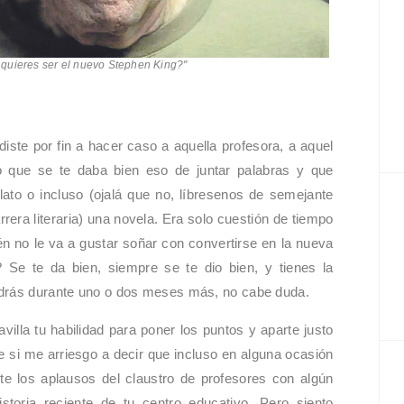
 quieres ser el nuevo Stephen King?"
ste por fin a hacer caso a aquella profesora, a aquel
jo que se te daba bien eso de juntar palabras y que
lato o incluso (ojalá que no, líbresenos de semejante
rrera literaria) una novela. Era solo cuestión de tiempo
n no le va a gustar soñar con convertirse en la nueva
s? Se te da bien, siempre se te dio bien, y tienes la
ndrás durante uno o dos meses más, no cabe duda.
villa tu habilidad para poner los puntos y aparte justo
si me arriesgo a decir que incluso en alguna ocasión
te los aplausos del claustro de profesores con algún
toria reciente de tu centro educativo. Pero siento