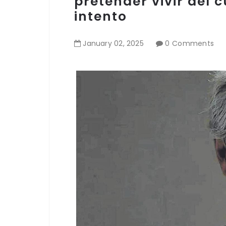
pretender vivir del c
intento
January
02
,
2025
0 Comments