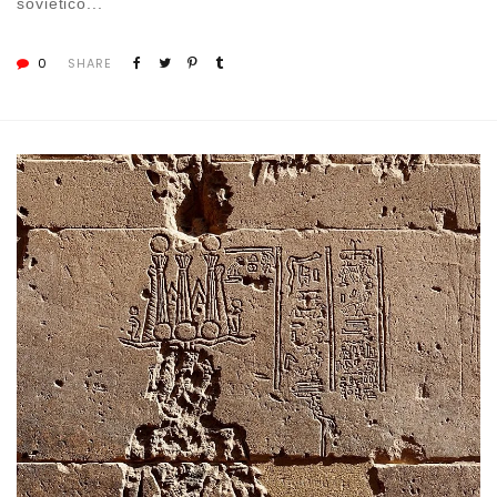
soviético...
0
SHARE