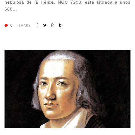
nebulosa de la Hélice, NGC 7293, está situada a unos
680...
0
SHARE