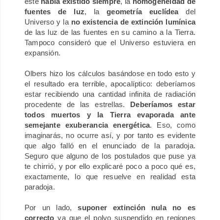
este
había existido siempre
, la
homogeneidad de
fuentes de luz
, la
geometría euclídea
del
Universo y la
no existencia de extinción lumínica
de las luz de las fuentes en su camino a la Tierra.
Tampoco consideró que el Universo estuviera en
expansión.
Olbers hizo los cálculos basándose en todo esto y
el resultado era terrible, apocalíptico: deberíamos
estar recibiendo una cantidad infinita de radiación
procedente de las estrellas.
Deberíamos estar
todos muertos y la Tierra evaporada ante
semejante exuberancia energética
.
Eso, como
imaginarás, no ocurre así, y por tanto es evidente
que algo falló en el enunciado de la paradoja.
Seguro que alguno de los postulados que puse ya
te chirrió, y por ello explicaré poco a poco qué es,
exactamente, lo que resuelve en realidad esta
paradoja.
Por un lado,
suponer extinción nula no es
correcto
ya que el polvo suspendido en regiones