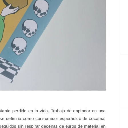
ante perdido en la vida. Trabaja de captador en una
se definiría como consumidor esporádico de cocaína,
seguidos sin respirar decenas de euros de material en