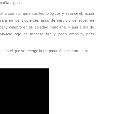
pañía alguna.
atía con instrumentos tecnológicos y esta celebración
rara en los siguientes años de servicio del rover en
osity celebró en su soledad marciana, y aún a día de
planeta rojo de manera fría y poco emotiva, pero
aje en el que se recoge la preparación del momento: